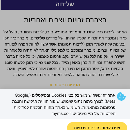
שליחה
הצהרת זכויות יוצרים ואחריות
האתר, לרבות כלל התכנים והמדיה המופיעים בו, לרבות תמונות, פועל על
פי דין ומכבד את זכויות הקניין הרוחני של צדדים שלישיים. מובהר כי ייתכן
ובטעות עלה לאתר תוכן (לרבות תמונות) אשר עשוי להוות הפרה לכאורה
של זכויות יוצרים. מובהר ומוסכם כי למפעילי האתר לא תהיה כל אחריות
ישירה או עקיפה לכל נזק שייגרם עקב פרסום כאמור, וכי כל פנייה בדבר
חשש להפרת זכויות תיבחן באופן מיידי. ככל שנמצא כי תוכן כלשהו פוגע
בזכויות צד ג', יוסר התוכן או תינתן התייחסות אחרת לפי העניין, וזאת
מבלי שהדבר יהווה הודאה כלשהי באחריות מצד מפעילי האתר.
מדיניות פרטיות »
אתר זה עושה שימוש בקובצי Cookies ובפיקסלים (Google,
Meta) לצורך ניתוח נתוני שימוש, שיפור חוויית הגלישה והצגת
פרסומות מותאמות. השימוש באתר מהווה הסכמה למדיניות
הפרטיות של מיי מיניסייט myms.co.il
צפו בעמוד מדיניות פרטיות