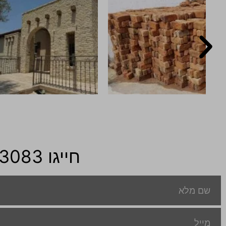
חייגו 073-7783083 או מלאו את טופס ונחזור אליכם