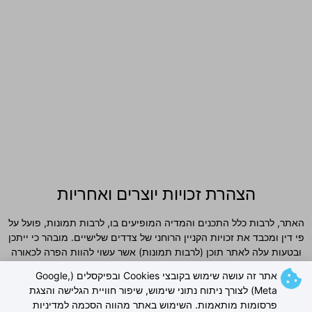
הצהרת זכויות יוצרים ואחריות
האתר, לרבות כלל התכנים והמדיה המופיעים בו, לרבות תמונות, פועל על
פי דין ומכבד את זכויות הקניין הרוחני של צדדים שלישיים. מובהר כי ייתכן
ובטעות עלה לאתר תוכן (לרבות תמונות) אשר עשוי להוות הפרה לכאורה
של זכויות יוצרים. מובהר ומוסכם כי למפעילי האתר לא תהיה כל אחריות
אתר זה עושה שימוש בקובצי Cookies ובפיקסלים (Google,
ישירה או עקיפה לכל נזק שייגרם עקב פרסום כאמור, וכי כל פנייה בדבר
Meta) לצורך ניתוח נתוני שימוש, שיפור חוויית הגלישה והצגת
חשש להפרת זכויות תיבחן באופן מיידי. ככל שנמצא כי תוכן כלשהו פוגע
פרסומות מותאמות. השימוש באתר מהווה הסכמה למדיניות
בזכויות צד ג', יוסר התוכן או תינתן התייחסות אחרת לפי העניין, וזאת