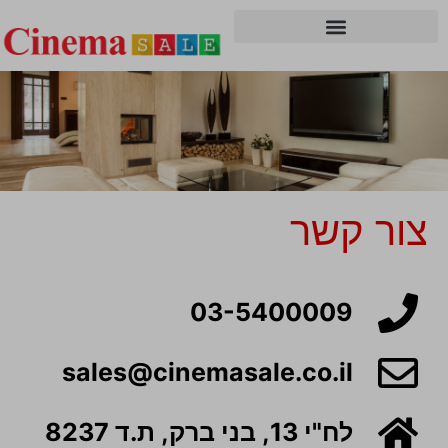
כל מה שצריך לדעת על מערכת קולנוע ביתי
צור קשר
הכי משתלם שמחפשים רסיבר
מקצועי לקולנוע ביתי
03-5400009
sales@cinemasale.co.il
לח"י 13, בני ברק, ת.ד 8237