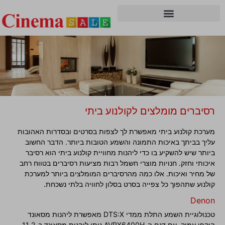
כל מה שצריך לדעת על מערכת קולנוע ביתי
רסיברים מומלצים לקולנוע ביתי
הכי משתלם שמחפשים רסיבר
מקצועי לקולנוע ביתי
מערכת קולנוע ביתי מאפשרת לך לצפות בסרטים ובסדרות האהובות
עליך בביתך באיכות התמונה והשמע הטובות ביותר. הדבר החשוב
ביותר שיש להשקיע בו כדי ליהנות מחוויית קולנוע ביתי הוא רסיבר
איכותי וחזק. חנויות מוצרי חשמל רבות מציעות רסיברים בטווח רחב
של מחיר ואיכות. אלו כמה מהרסיברים המומלצים ביותר למערכת
קולנוע שתהפוך כל צפייה בסרט בסלון לחוויה בלתי נשכחת.
Denon
טכנולוגיית השמע התלת ממדי DTS:X מאפשרת ליהנות מסאונד
היקפי עמוק. עם דגם ה-AVRX6400H ניתן ליהנות מסאונד ב-11.2