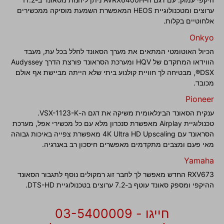
ערוצים ומטכנולוגיית HEOS המאפשרת השמעת מוסיקה ממכשירים
אלחוטיים בקלות.
Onkyo
הכיול האוטומטי המתאים את מערך הסאונד לחלל בכל עת, מעבד
הווידאו המתקדם של HQV ומערכת הסראונד פורצת הדרך Audyssey
DSX®, מבטיחה לך חוויית קולנוע ביתי שלא הייתה מביישת אף אולם
מכובד.
Pioneer
ענקית הסאונד הבינלאומית משיקה את דגם ה-VSX-1123-K.
טכנולוגיית Airplay מאפשרת סנכרון מלא עם כל מכשירי אפל, מערכת
הסראונד עם 4K Ultra HD Upscaling מאפשרת צפייה באיכות גבוהה
מאי פעם ומצבים מתקדמים מאפשרים חיסכון רב באנרגיה.
Yamaha
RXV673 החדש מאפשר לך לחבר זוג רמקולים נוסף לתגבור הסאונד
ההיקפי ומספק סאונד עוטף ב-7.2 ערוצים בטכנולוגיית DTS-HD.
חייגו - 03-5400009