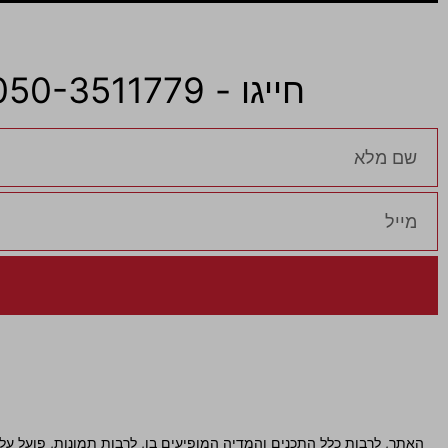
חייגו - 050-3511779 / 0505-238-722 או מלאו את טופס ונחזור אליכם
האתר, לרבות כלל התכנים והמדיה המופיעים בו, לרבות תמונות, פועל על פ