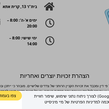
בית"ר 13, קרית אתא
ימים א'-ה': 8:00 –
20:00
ימי שישי: 8:00 –
14:00
הצהרת זכויות יוצרים ואחריות
י דין ומכבד את זכויות הקניין הרוחני של צדדים שלישיים. מובהר כי ייתכן 
או עקיפה לכל נזק שייגרם עקב פרסום כאמור, וכי כל פנייה בדבר חשש להפרת זכ
צפו בעמוד
אתר זה עושה שימוש בקובצי Cookies ובפיקסלים (Google, Meta) לצורך ניתוח נתוני שימוש, שיפור חוויית
 התייחסות אחרת לפי העניין, וזאת מבלי שהדבר יהווה הודאה כלשהי באחריו
ה למדיניות הפרטיות של מיי מיניסייט
מדיניות פרטיות »