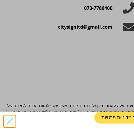
073-7786400
citysignltd@gmail.com
ובטעות עלה לאתר תוכן (לרבות תמונות) אשר עשוי להוות הפרה לכאורה של
ויות תיבחן באופן מיידי. ככל שנמצא כי תוכן כלשהו פוגע בזכויות צד ג',
 מדיניות פרטיות
ת מצד מפעילי האתר.