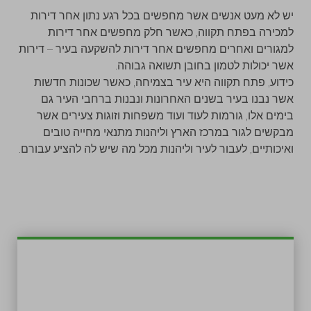
יש לא מעט אנשים אשר מחפשים בכל רגע נתון אחר דירות
למכירה בפתח תקווה, כאשר חלק מחפשים אחר דירות
למגורים ואחרים מחפשים אחר דירות להשקעה בעיר – דירות
אשר יכולות לטמון בחובן תשואה גבוהה.
כידוע, פתח תקווה היא עיר בצמיחה, כאשר שכונות חדשות
אשר נבנו בעיר בשנים האחרונות ונבנות ברחבי העיר גם
בימים אלו, גורמות לעוד ועוד משפחות וזוגות צעירים אשר
מבקשים לגור במרכז הארץ וליהנות מתנאי מחייה טובים
ואיכותיים, לעבור לעיר וליהנות מכל מה שיש לה להציע עבורם.
בהליך חיפוש אחר דירות למכירה בפתח תקווה, חשוב
להבין תחילה, מה גודל הדירה המבוקשת, אופן
החלוקה לחדרים ולחללים, בקשות פרטניות בתחום