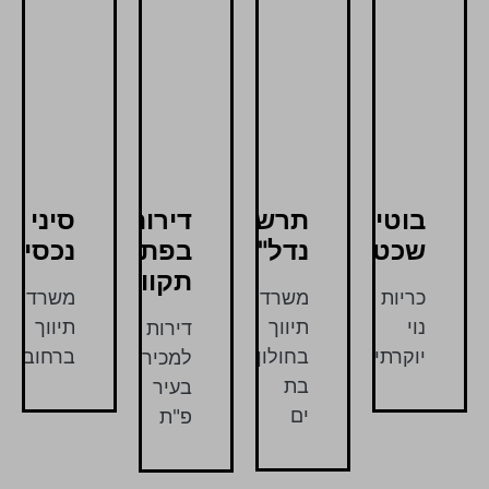
בוטיק
תרשיש
דירות
סיני
שכטר
נדל"ן
בפתח
נכסים
תקווה
כריות
משרד
משרד
נוי
תיווך
תיווך
דירות
יוקרתיות
בחולון
ברחובות
למכירה
בת
בעיר
ים
פ"ת