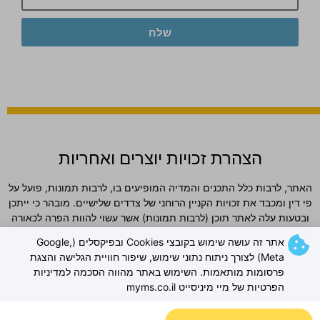
שלח
הצהרת זכויות יוצרים ואחריות
האתר, לרבות כלל התכנים והמדיה המופיעים בו, לרבות תמונות, פועל על
פי דין ומכבד את זכויות הקניין הרוחני של צדדים שלישיים. מובהר כי ייתכן
ובטעות עלה לאתר תוכן (לרבות תמונות) אשר עשוי להוות הפרה לכאורה
של זכויות יוצרים. מובהר ומוסכם כי למפעילי האתר לא תהיה כל אחריות
אתר זה עושה שימוש בקובצי Cookies ובפיקסלים (Google,
ישירה או עקיפה לכל נזק שייגרם עקב פרסום כאמור, וכי כל פנייה בדבר
Meta) לצורך ניתוח נתוני שימוש, שיפור חוויית הגלישה והצגת
חשש להפרת זכויות תיבחן באופן מיידי. ככל שנמצא כי תוכן כלשהו פוגע
פרסומות מותאמות. השימוש באתר מהווה הסכמה למדיניות
בזכויות צד ג', יוסר התוכן או תינתן התייחסות אחרת לפי העניין, וזאת
הפרטיות של מיי מיניסייט myms.co.il
מבלי שהדבר יהווה הודאה כלשהי באחריות מצד מפעילי האתר.
מדיניות פרטיות »