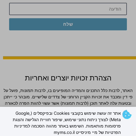
שלח
הצהרת זכויות יוצרים ואחריות
האתר, לרבות כלל התכנים והמדיה המופיעים בו, לרבות תמונות, פועל על
פי דין ומכבד את זכויות הקניין הרוחני של צדדים שלישיים. מובהר כי ייתכן
ובטעות עלה לאתר תוכן (לרבות תמונות) אשר עשוי להוות הפרה לכאורה
של זכויות יוצרים. מובהר ומוסכם כי למפעילי האתר לא תהיה כל אחריות
אתר זה עושה שימוש בקובצי Cookies ובפיקסלים (Google,
ישירה או עקיפה לכל נזק שייגרם עקב פרסום כאמור, וכי כל פנייה בדבר
Meta) לצורך ניתוח נתוני שימוש, שיפור חוויית הגלישה והצגת
חשש להפרת זכויות תיבחן באופן מיידי. ככל שנמצא כי תוכן כלשהו פוגע
פרסומות מותאמות. השימוש באתר מהווה הסכמה למדיניות
בזכויות צד ג', יוסר התוכן או תינתן התייחסות אחרת לפי העניין, וזאת
הפרטיות של מיי מיניסייט myms.co.il
מבלי שהדבר יהווה הודאה כלשהי באחריות מצד מפעילי האתר.