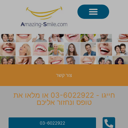
צור קשר
חייגו - 03-6022922 או מלאו את
טופס ונחזור אליכם
03-6022922