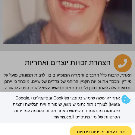
הצהרת זכויות יוצרים ואחריות
האתר, לרבות כלל התכנים והמדיה המופיעים בו, לרבות תמונות, פועל על
פי דין ומכבד את זכויות הקניין הרוחני של צדדים שלישיים. מובהר כי ייתכן
ובטעות עלה לאתר תוכן (לרבות תמונות) אשר עשוי להוות הפרה לכאורה
של זכויות יוצרים. מובהר ומוסכם כי למפעילי האתר לא תהיה כל אחריות
אתר זה עושה שימוש בקובצי Cookies ובפיקסלים (Google,
ישירה או עקיפה לכל נזק שייגרם עקב פרסום כאמור, וכי כל פנייה בדבר
Meta) לצורך ניתוח נתוני שימוש, שיפור חוויית הגלישה והצגת
חשש להפרת זכויות תיבחן באופן מיידי. ככל שנמצא כי תוכן כלשהו פוגע
פרסומות מותאמות. השימוש באתר מהווה הסכמה למדיניות
בזכויות צד ג', יוסר התוכן או תינתן התייחסות אחרת לפי העניין, וזאת
הפרטיות של מיי מיניסייט myms.co.il
מבלי שהדבר יהווה הודאה כלשהי באחריות מצד מפעילי האתר.
מדיניות פרטיות »
צפו בעמוד מדיניות פרטיות